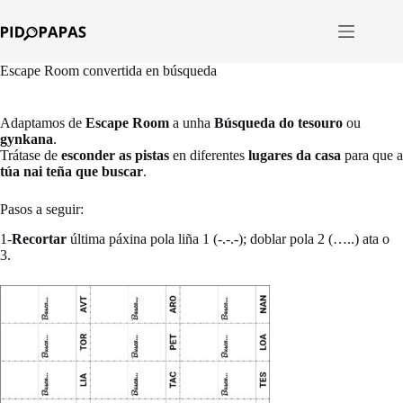
Saltar
ao
contido
Escape Room convertida en búsqueda
Adaptamos de
Escape Room
a unha
Búsqueda do tesouro
ou
gynkana
.
Trátase de
esconder as pistas
en diferentes
lugares da casa
para que a
túa nai teña que buscar
.
Pasos a seguir:
1-
Recortar
última páxina pola liña 1 (-.-.-); doblar pola 2 (…..) ata o
3.