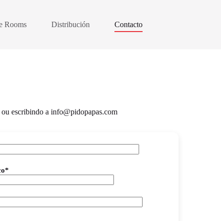
e Rooms
Distribución
Contacto
o ou escribindo a info@pidopapas.com
co*