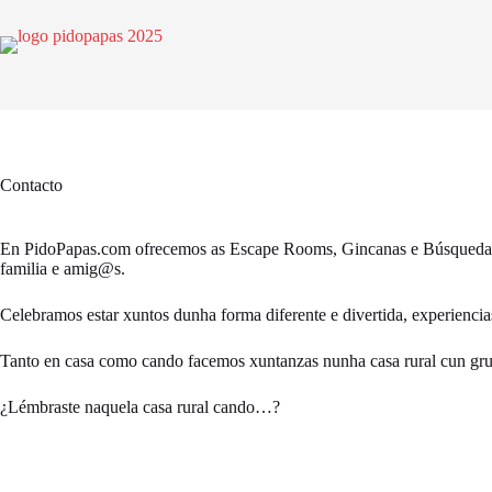
Saltar
ao
contido
Contacto
En PidoPapas.com ofrecemos as Escape Rooms, Gincanas e Búsquedas
familia e amig@s.
Celebramos estar xuntos dunha forma diferente e divertida, experiencia
Tanto en casa como cando facemos xuntanzas nunha casa rural cun g
¿Lémbraste naquela casa rural cando…?