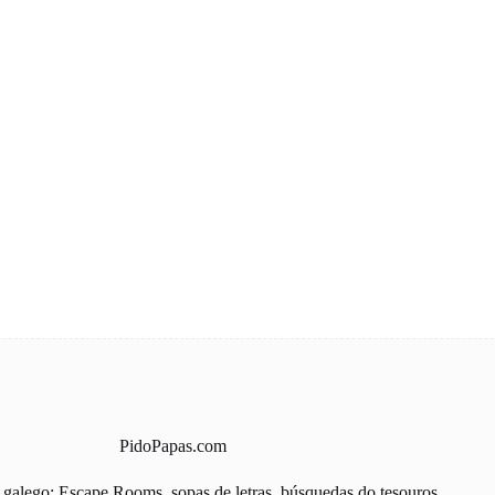
PidoPapas.com
galego: Escape Rooms, sopas de letras, búsquedas do tesouros...