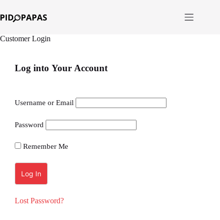
Saltar
ao
contido
Customer Login
Log into Your Account
Username or Email
Password
Remember Me
Lost Password?